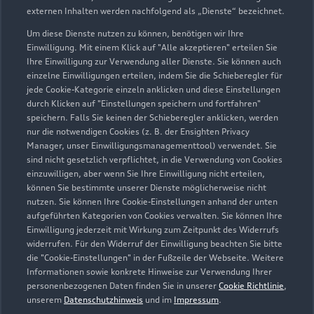
externen Inhalten werden nachfolgend als „Dienste“ bezeichnet.
Um diese Dienste nutzen zu können, benötigen wir Ihre
Einwilligung. Mit einem Klick auf "Alle akzeptieren" erteilen Sie
Ihre Einwilligung zur Verwendung aller Dienste. Sie können auch
einzelne Einwilligungen erteilen, indem Sie die Schieberegler für
jede Cookie-Kategorie einzeln anklicken und diese Einstellungen
durch Klicken auf "Einstellungen speichern und fortfahren"
speichern. Falls Sie keinen der Schieberegler anklicken, werden
nur die notwendigen Cookies (z. B. der Ensighten Privacy
Börsten 38
Manager, unser Einwilligungsmanagementtool) verwendet. Sie
27628 Hagen
sind nicht gesetzlich verpflichtet, in die Verwendung von Cookies
einzuwilligen, aber wenn Sie Ihre Einwilligung nicht erteilen,
können Sie bestimmte unserer Dienste möglicherweise nicht
04746 94930
nutzen. Sie können Ihre Cookie-Einstellungen anhand der unten
aufgeführten Kategorien von Cookies verwalten. Sie können Ihre
service@kuever.com
Einwilligung jederzeit mit Wirkung zum Zeitpunkt des Widerrufs
widerrufen. Für den Widerruf der Einwilligung beachten Sie bitte
die "Cookie-Einstellungen" in der Fußzeile der Webseite. Weitere
Kontaktdaten herunterladen
Informationen sowie konkrete Hinweise zur Verwendung Ihrer
personenbezogenen Daten finden Sie in unserer
Cookie Richtlinie
,
unserem
Datenschutzhinweis
und im
Impressum
.