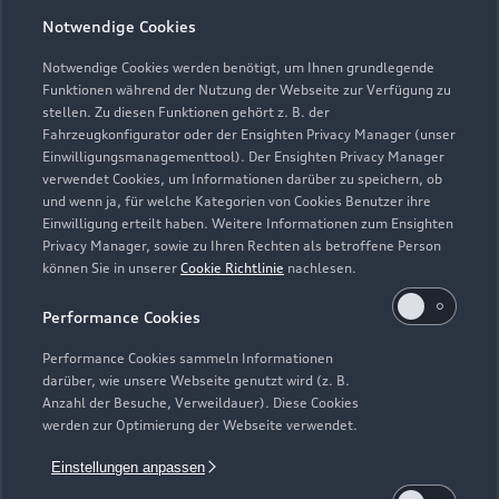
Öffnungszeiten
Notwendige Cookies
Notwendige Cookies werden benötigt, um Ihnen grundlegende
Funktionen während der Nutzung der Webseite zur Verfügung zu
Service
stellen. Zu diesen Funktionen gehört z. B. der
Geschlossen
,
öffnet am
Montag 07:15
Fahrzeugkonfigurator oder der Ensighten Privacy Manager (unser
Einwilligungsmanagementtool). Der Ensighten Privacy Manager
verwendet Cookies, um Informationen darüber zu speichern, ob
Teile- & Zubehörverkauf
und wenn ja, für welche Kategorien von Cookies Benutzer ihre
Geschlossen
,
öffnet am
Montag 07:15
Einwilligung erteilt haben. Weitere Informationen zum Ensighten
Privacy Manager, sowie zu Ihren Rechten als betroffene Person
können Sie in unserer
Cookie Richtlinie
nachlesen.
Performance Cookies
Performance Cookies sammeln Informationen
darüber, wie unsere Webseite genutzt wird (z. B.
Anzahl der Besuche, Verweildauer). Diese Cookies
werden zur Optimierung der Webseite verwendet.
Einstellungen anpassen