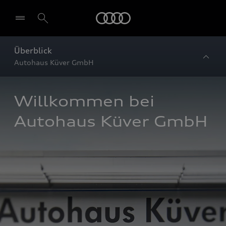
Startseite
Überblick
Autohaus Küver GmbH
Willkommen bei 
Autohaus Küver GmbH 