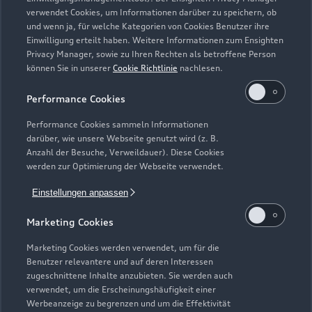
Zurück nach oben
verwendet Cookies, um Informationen darüber zu speichern, ob
und wenn ja, für welche Kategorien von Cookies Benutzer ihre
Einwilligung erteilt haben. Weitere Informationen zum Ensighten
Modelle
Privacy Manager, sowie zu Ihren Rechten als betroffene Person
können Sie in unserer
Cookie Richtlinie
nachlesen.
Kaufen & leasen
Alle Modelle
Performance Cookies
Modelle vergleichen
Service & Zubehör
Performance Cookies sammeln Informationen
Neuwagensuche
darüber, wie unsere Webseite genutzt wird (z. B.
Elektromodelle
Anzahl der Besuche, Verweildauer). Diese Cookies
Gebrauchtwagensuche
Support
werden zur Optimierung der Webseite verwendet.
Saisonale Angebote
Plug-in-Hybride
Gebrauchtwagen
Einstellungen anpassen
Audi Services
Über Audi
Kundenservice
Finanzierung
Marketing Cookies
Garantie
Händlersuche
Aktionen & Angebote
Unternehmen
Marketing Cookies werden verwendet, um für die
Audi digital services
Benutzer relevantere und auf deren Interessen
Audi Code
Geschäftskunden
Karriere
zugeschnittene Inhalte anzubieten. Sie werden auch
myAudi
verwendet, um die Erscheinungshäufigkeit einer
Häufige Fragen (FAQ)
Investor Relations
Werbeanzeige zu begrenzen und um die Effektivität