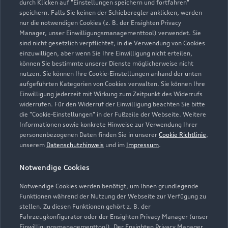
durch Klicken auf "Einstellungen speichern und fortfahren"
speichern. Falls Sie keinen der Schieberegler anklicken, werden
service@kuever.com
nur die notwendigen Cookies (z. B. der Ensighten Privacy
Manager, unser Einwilligungsmanagementtool) verwendet. Sie
sind nicht gesetzlich verpflichtet, in die Verwendung von Cookies
Kontaktdaten herunterladen
einzuwilligen, aber wenn Sie Ihre Einwilligung nicht erteilen,
können Sie bestimmte unserer Dienste möglicherweise nicht
nutzen. Sie können Ihre Cookie-Einstellungen anhand der unten
aufgeführten Kategorien von Cookies verwalten. Sie können Ihre
Öffnungszeiten
Einwilligung jederzeit mit Wirkung zum Zeitpunkt des Widerrufs
widerrufen. Für den Widerruf der Einwilligung beachten Sie bitte
die "Cookie-Einstellungen" in der Fußzeile der Webseite. Weitere
Informationen sowie konkrete Hinweise zur Verwendung Ihrer
Service
personenbezogenen Daten finden Sie in unserer
Cookie Richtlinie
,
Geschlossen
,
öffnet am
Samstag 08:00
unserem
Datenschutzhinweis
und im
Impressum
.
Notwendige Cookies
Teile- & Zubehörverkauf
Geschlossen
,
öffnet am
Samstag 08:00
Notwendige Cookies werden benötigt, um Ihnen grundlegende
Funktionen während der Nutzung der Webseite zur Verfügung zu
stellen. Zu diesen Funktionen gehört z. B. der
Fahrzeugkonfigurator oder der Ensighten Privacy Manager (unser
Einwilligungsmanagementtool). Der Ensighten Privacy Manager