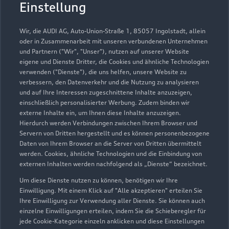
Autohaus Küver GmbH
Einstellung
Servicepartner
e-tron
Wir, die AUDI AG, Auto-Union-Straße 1, 85057 Ingolstadt, allein
oder in Zusammenarbeit mit unseren verbundenen Unternehmen
und Partnern ("Wir", "Unser"), nutzen auf unserer Website
eigene und Dienste Dritter, die Cookies und ähnliche Technologien
verwenden ("Dienste"), die uns helfen, unsere Website zu
verbessern, den Datenverkehr und die Nutzung zu analysieren
und auf Ihre Interessen zugeschnittene Inhalte anzuzeigen,
einschließlich personalisierter Werbung. Zudem binden wir
externe Inhalte ein, um Ihnen diese Inhalte anzuzeigen.
Hierdurch werden Verbindungen zwischen Ihrem Browser und
Servern von Dritten hergestellt und es können personenbezogene
Daten von Ihrem Browser an die Server von Dritten übermittelt
werden. Cookies, ähnliche Technologien und die Einbindung von
externen Inhalten werden nachfolgend als „Dienste“ bezeichnet.
Um diese Dienste nutzen zu können, benötigen wir Ihre
Börsten 38
Einwilligung. Mit einem Klick auf "Alle akzeptieren" erteilen Sie
27628 Hagen
Ihre Einwilligung zur Verwendung aller Dienste. Sie können auch
einzelne Einwilligungen erteilen, indem Sie die Schieberegler für
jede Cookie-Kategorie einzeln anklicken und diese Einstellungen
04746 94930